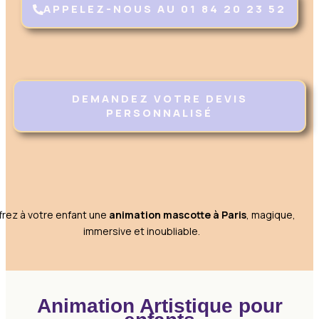
APPELEZ-NOUS AU 01 84 20 23 52
DEMANDEZ VOTRE DEVIS
PERSONNALISÉ
frez à votre enfant une
animation mascotte à Paris
, magique,
immersive
et inoubliable.
Animation Artistique pour