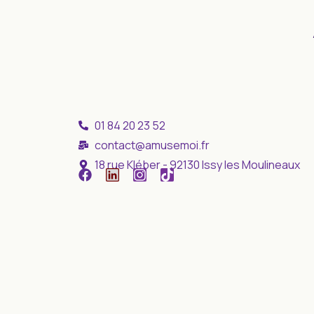
01 84 20 23 52
contact@amusemoi.fr
18 rue Kléber - 92130 Issy les Moulineaux