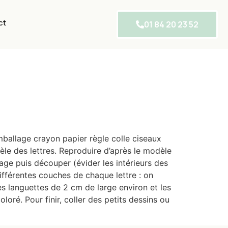
ct
01 84 20 23 52
mballage crayon papier règle colle ciseaux
èle des lettres. Reproduire d’après le modèle
age puis découper (évider les intérieurs des
différentes couches de chaque lettre : on
es languettes de 2 cm de large environ et les
loré. Pour finir, coller des petits dessins ou