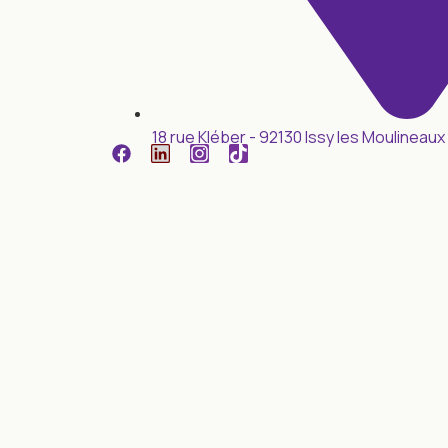
18 rue Kléber - 92130 Issy les Moulineaux