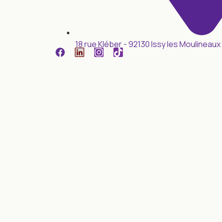
18 rue Kléber - 92130 Issy les Moulineaux